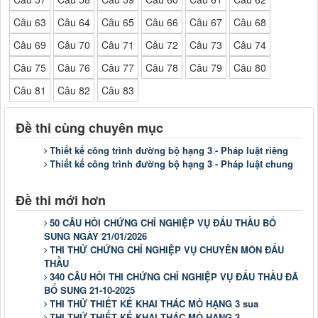
Câu 63
Câu 64
Câu 65
Câu 66
Câu 67
Câu 68
Câu 69
Câu 70
Câu 71
Câu 72
Câu 73
Câu 74
Câu 75
Câu 76
Câu 77
Câu 78
Câu 79
Câu 80
Câu 81
Câu 82
Câu 83
Đề thi cùng chuyên mục
Thiết kế công trình đường bộ hạng 3 - Pháp luật riêng
Thiết kế công trình đường bộ hạng 3 - Pháp luật chung
Đề thi mới hơn
50 CÂU HỎI CHỨNG CHỈ NGHIỆP VỤ ĐẤU THẦU BỔ
SUNG NGÀY 21/01/2026
THI THỬ CHỨNG CHỈ NGHIỆP VỤ CHUYÊN MÔN ĐẤU
THẦU
340 CÂU HỎI THI CHỨNG CHỈ NGHIỆP VỤ ĐẤU THẦU ĐÃ
BỔ SUNG 21-10-2025
THI THỬ THIẾT KẾ KHAI THÁC MỎ HẠNG 3 sua
THI THỬ THIẾT KẾ KHAI THÁC MỎ HẠNG 3