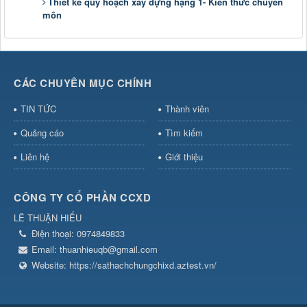
Thiết kế quy hoạch xây dựng hạng 1- Kiến thức chuyên
môn
CÁC CHUYÊN MỤC CHÍNH
TIN TỨC
Thành viên
Quảng cáo
Tìm kiếm
Liên hệ
Giới thiệu
CÔNG TY CỔ PHẦN CCXD
LÊ THUẬN HIẾU
Điện thoại:
0974849833
Email:
thuanhieuqb@gmail.com
Website:
https://sathachchungchixd.aztest.vn/