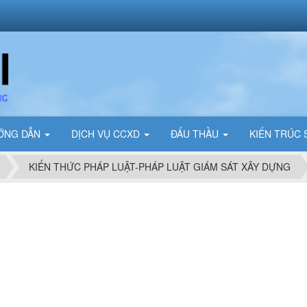
ỚNG DẪN
DỊCH VỤ CCXD
ĐẤU THẦU
KIẾN TRÚC
KIẾN THỨC PHÁP LUẬT-PHÁP LUẬT GIÁM SÁT XÂY DỰNG