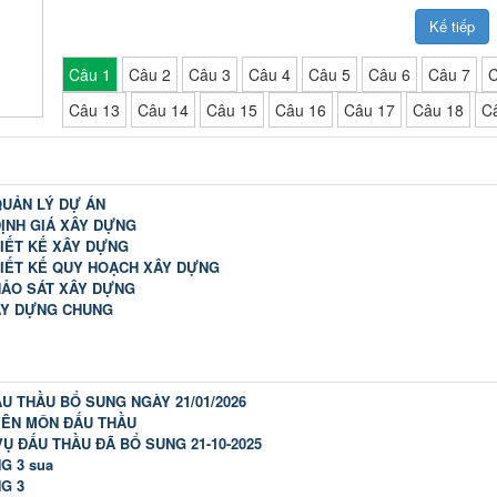
Kế tiếp
Câu 1
Câu 2
Câu 3
Câu 4
Câu 5
Câu 6
Câu 7
C
Câu 13
Câu 14
Câu 15
Câu 16
Câu 17
Câu 18
C
QUẢN LÝ DỰ ÁN
ĐỊNH GIÁ XÂY DỰNG
HIẾT KẾ XÂY DỰNG
HIẾT KẾ QUY HOẠCH XÂY DỰNG
HẢO SÁT XÂY DỰNG
ÂY DỰNG CHUNG
U THẦU BỔ SUNG NGÀY 21/01/2026
YÊN MÔN ĐẤU THẦU
VỤ ĐẤU THẦU ĐÃ BỔ SUNG 21-10-2025
G 3 sua
G 3