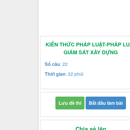
KIẾN THỨC PHÁP LUẬT-PHÁP LU
GIÁM SÁT XÂY DỰNG
Số câu
: 22
Thời gian
: 22 phút
Lưu đề thi
Bắt đầu làm bài
Chia sẻ lên