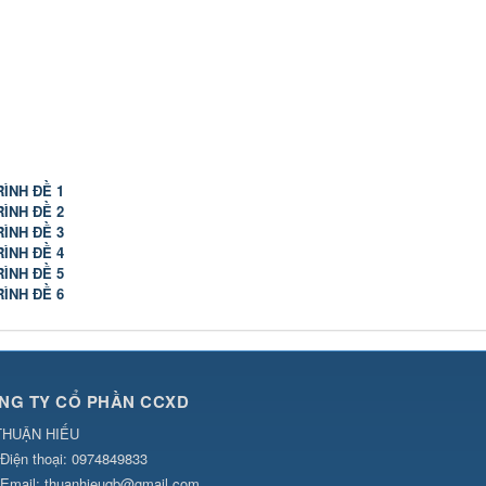
ÌNH ĐỀ 1
ÌNH ĐỀ 2
ÌNH ĐỀ 3
ÌNH ĐỀ 4
ÌNH ĐỀ 5
ÌNH ĐỀ 6
NG TY CỔ PHẦN CCXD
THUẬN HIẾU
Điện thoại:
0974849833
Email:
thuanhieuqb@gmail.com