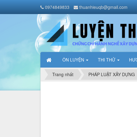
0974849833
thuanhieuqb@gmail.com
ÔN LUYỆN
THI THỬ
HƯ
Trang nhất
PHÁP LUẬT XÂY DỰNG