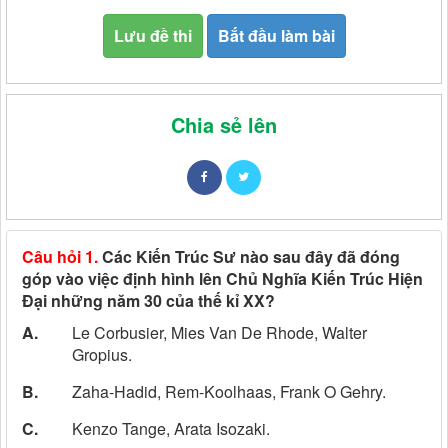
Lưu đề thi
Bắt đầu làm bài
Chia sẻ lên
Câu hỏi 1.
Các Kiến Trúc Sư nào sau đây đã đóng
góp vào việc định hình lên Chủ Nghĩa Kiến Trúc Hiện
Đại những năm 30 của thế kỉ XX?
A.
Le Corbusier, Mies Van De Rhode, Walter
Gropius.
B.
Zaha-Hadid, Rem-Koolhaas, Frank O Gehry.
C.
Kenzo Tange, Arata Isozaki.